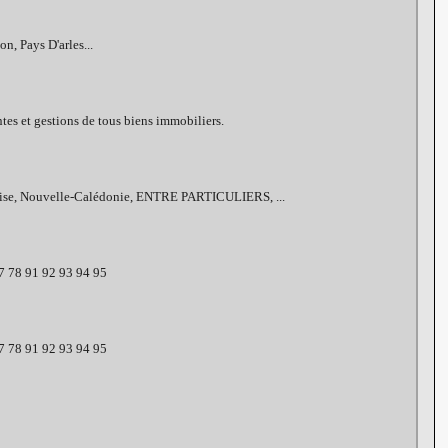
, Pays D'arles...
s et gestions de tous biens immobiliers.
nçaise, Nouvelle-Calédonie, ENTRE PARTICULIERS, ...
77 78 91 92 93 94 95
77 78 91 92 93 94 95