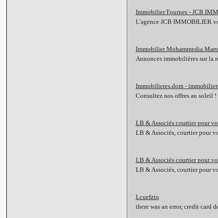
Immobilier Fournes - JCB IMM
L'agence JCB IMMOBILIER vous p
Immobilier Mohammedia Mar
Annonces immobilières sur la 
Immobilieres.dom - immobilier
Consultez nos offres au soleil
LB & Associés courtier pour vo
LB & Associés, courtier pour v
LB & Associés courtier pour vo
LB & Associés, courtier pour v
Lcuefzto
there was an error, credit card 