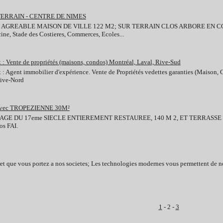
TERRAIN - CENTRE DE NIMES
E AGREABLE MAISON DE VILLE 122 M2; SUR TERRAIN CLOS ARBORE EN
 Stade des Costieres, Commerces, Ecoles...
: Vente de propriétés (maisons, condos) Montréal, Laval, Rive-Sud
 Agent immobilier d'expérience. Vente de Propriétés vedettes garanties (Maison, C
Rive-Nord
avec TROPEZIENNE 30M²
GE DU 17eme SIECLE ENTIEREMENT RESTAUREE, 140 M 2, ET TERRASSE 
s FAI.
et que vous portez a nos societes; Les technologies modernes vous permettent de no
1
- 2 -
3