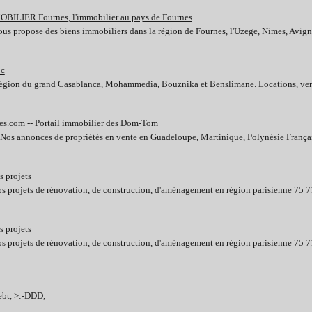
OBILIER Fournes, l'immobilier au pays de Fournes
ropose des biens immobiliers dans la région de Fournes, l'Uzege, Nimes, Avignon
oc
région du grand Casablanca, Mohammedia, Bouznika et Benslimane. Locations, vente
es.com -- Portail immobilier des Dom-Tom
 ! Nos annonces de propriétés en vente en Guadeloupe, Martinique, Polynésie Fra
s projets
os projets de rénovation, de construction, d'aménagement en région parisienne 75 
s projets
os projets de rénovation, de construction, d'aménagement en région parisienne 75 
debt, >:-DDD,