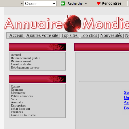
Acceuil
|
Ajoutez votre site
|
Top sites
|
Top clics
|
Nouveautés
|
N
Accueil
Referencement gratuit
Référencement
Création de site
Hébérgement serveur
Casino
Gromago
Martinique
Petites annonces
Sexe
Annuaire
Entreprises
achat discount
vacances
Guide du tourisme