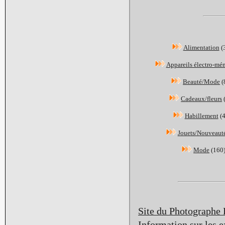
Alimentation
(
Appareils électro-mé
Beauté/Mode
(
Cadeaux/fleurs
Habillement
(
Jouets/Nouveaut
Mode
(160
Site du Photographe
Information sur les e