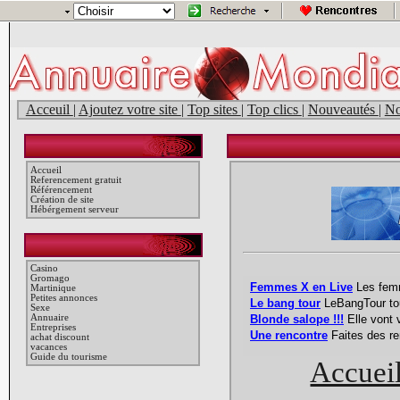
Acceuil
|
Ajoutez votre site
|
Top sites
|
Top clics
|
Nouveautés
|
No
Accueil
Referencement gratuit
Référencement
Création de site
Hébérgement serveur
Casino
Gromago
Martinique
Petites annonces
Sexe
Annuaire
Entreprises
achat discount
vacances
Guide du tourisme
Accuei