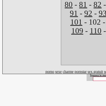
80
-
81
-
82
91
-
92
-
9
101
- 102 
109
-
110
porno
sexe
charme
pornstar
sex gratuit
s
Trouvez le mei