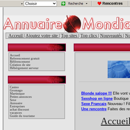
Acceuil
|
Ajoutez votre site
|
Top sites
|
Top clics
|
Nouveautés
|
No
Accueil
Referencement gratuit
Référencement
Création de site
Hébérgement serveur
Casino
Gromago
Martinique
Petites annonces
Sexe
Annuaire
Entreprises
achat discount
vacances
Guide du tourisme
Accuei