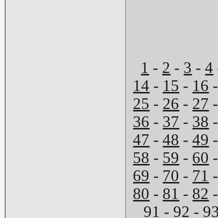
1
-
2
-
3
-
4
14
-
15
-
16
25
-
26
-
27
36
-
37
-
38
47
-
48
-
49
58
-
59
-
60
69
-
70
-
71
80
-
81
-
82
91
-
92
-
9