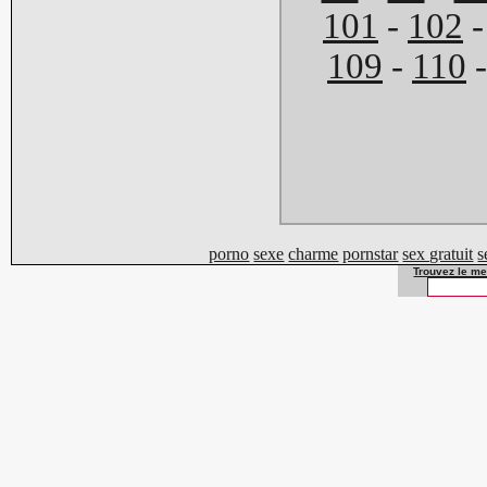
101
-
102
109
-
110
porno
sexe
charme
pornstar
sex gratuit
s
Trouvez le mei