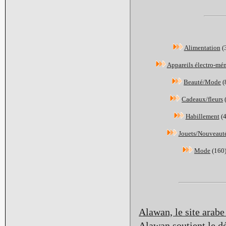
Alimentation
(
Appareils électro-mé
Beauté/Mode
(
Cadeaux/fleurs
Habillement
(
Jouets/Nouveaut
Mode
(160
Alawan, le site arabe
Alawan soutient le dé