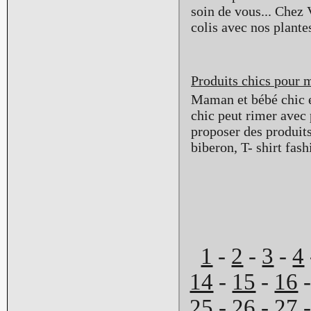
soin de vous... Chez 
colis avec nos plante
Produits chics pour 
Maman et bébé chic e
chic peut rimer avec 
proposer des produits
biberon, T- shirt fash
1
-
2
-
3
-
4
14
-
15
-
16
25
-
26
-
27