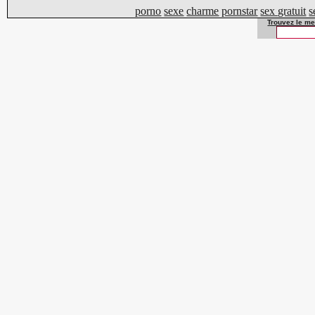
porno
sexe
charme
pornstar
sex gratuit
s
Trouvez le mei