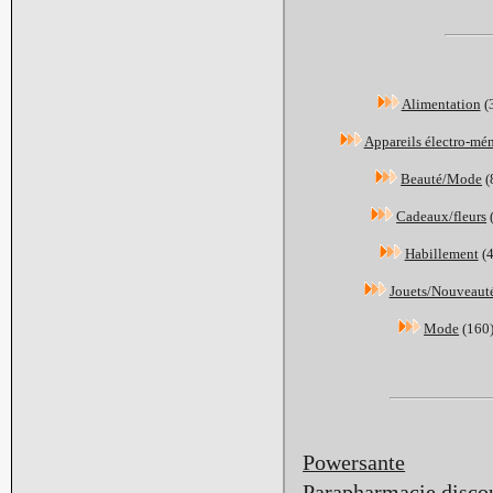
Alimentation
(
Appareils électro-mé
Beauté/Mode
(
Cadeaux/fleurs
Habillement
(
Jouets/Nouveaut
Mode
(160
Powersante
Parapharmacie discou