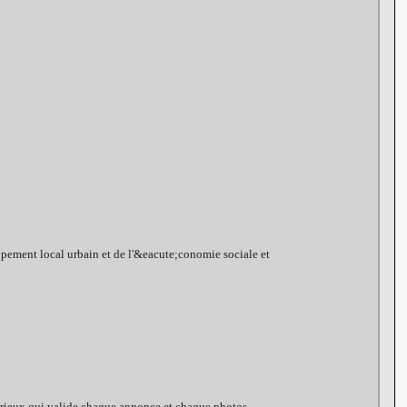
pement local urbain et de l'&eacute;conomie sociale et
sérieux qui valide chaque annonce et chaque photos.