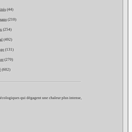
ités
(44)
isans
(210)
ux
(254)
al
(492)
age
(131)
ier
(270)
é
(602)
écologiques qui dégagent une chaleur plus intense,