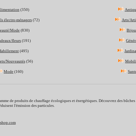
limentation
(350)
Antiqu
ls électro-ménagers
(72)
Arts/Art
eauté/Mode
(830)
Bijo
deaux/fleurs
(191)
Génér
Habillement
(495)
Jardin
ets/Nouveautés
(56)
Mobil
Mode
(160)
Sant
mme de produits de chauffage écologiques et énergétiques. Découvrez des bûches 
duisent l'émission des particules.
eshop.com