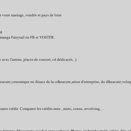
otre mariage, vendée et pays de loire
ga
u manga Fairytail en FR et VOSTFR.
avec l'artiste, places de concert, cd dédicacés...)
&eacute;conomique en Alsace de la cr&eacute;ation d'entreprise, du d&eacute;velop
reo crédit. Comparez les crédits auto , moto, conso, revolving, ...
les femmes. Messagerie et tchat avec webcam. Photos, recherche multi-critère. Site 