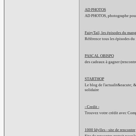
AD PHOTOS
AD PHOTOS, photographe pour v
FairyTail, les épisodes du man
Référence tous les épisodes d
PASCAL OBISPO
des cadeaux à gagner (rencontre 
STARTHOP
Le blog de l'actualit&eacute; 
solidaire
- Credit -
Trouvez votre crédit avec Compa
1000 Idylles - site de rencontre
Site de rencontre gratuit pour 