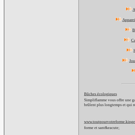
A
Apparei
B
Ca
Jou
Bûches écologiques
Simpliflamme vous offre une ga
brûlent plus longtemps et qui ré
www.toutpourvotreforme.king
forme et sant&eacute;