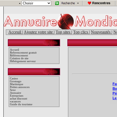
Acceuil
|
Ajoutez votre site
|
Top sites
|
Top clics
|
Nouveautés
|
N
Accueil
Referencement gratuit
Référencement
Création de site
Hébérgement serveur
Casino
Gromago
Martinique
Petites annonces
Sexe
Annuaire
Entreprises
achat discount
vacances
Guide du tourisme