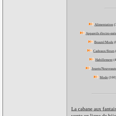
Alimentation
(
Appareils électro-mé
Beauté/Mode
(
Cadeaux/fleurs
Habillement
(
Jouets/Nouveaut
Mode
(160
La cabane aux fantai
vente en ligne de bij