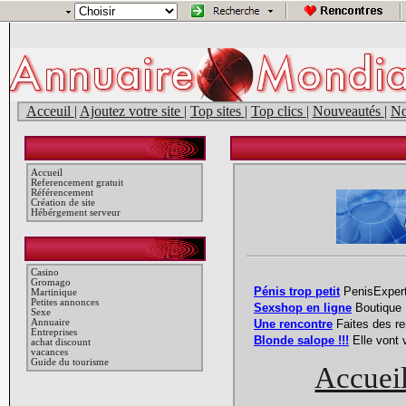
Acceuil
|
Ajoutez votre site
|
Top sites
|
Top clics
|
Nouveautés
|
No
Accueil
Referencement gratuit
Référencement
Création de site
Hébérgement serveur
Casino
Gromago
Martinique
Petites annonces
Sexe
Annuaire
Entreprises
achat discount
vacances
Guide du tourisme
Accuei