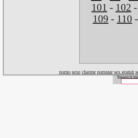
101
-
102
109
-
110
porno
sexe
charme
pornstar
sex gratuit
s
Trouvez le mei