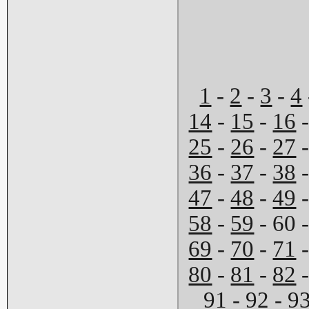
1
-
2
-
3
-
4
14
-
15
-
16
25
-
26
-
27
36
-
37
-
38
47
-
48
-
49
58
-
59
- 60 
69
-
70
-
71
80
-
81
-
82
91
-
92
-
9